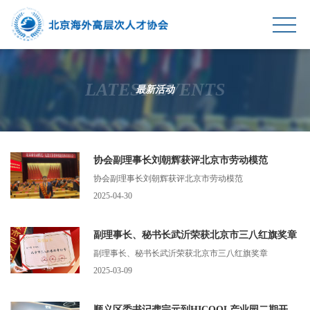
首页
LATEST EVENTS
最新活动
HICOOL
协会动态
协会副理事长刘朝辉获评北京市劳动模范
政策汇总
协会副理事长刘朝辉获评北京市劳动模范
2025-04-30
会员服务
关于我们
副理事长、秘书长武沂荣获北京市三八红旗奖章
副理事长、秘书长武沂荣获北京市三八红旗奖章
2025-03-09
顺义区委书记龚宗元到HICOOL产业园二期开展调研